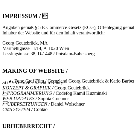
IMPRESSUM / 
Angaben gemäß § 5 E-Commerce-Gesetz (ECG), Offenlegung gemäß
Inhaber der Website und für den Inhalt verantwortlich:
Georg Geutebrück, MA
Marinelligasse 11/14, A-1020 Wien
Lessingstrasse 38, D-14482 Potsdam-Babelsberg
MAKING OF WEBSITE /
Foto: Graf Film / Grenzland
Georg Geutebrück & Karlo Barber 
SUPERVISOR /
Valentin Ruhry
KONZEPT & GRAPHIK /
Georg Geutebrück
PROGRAMMIERUNG /
Codefog Kamil Kuzminski
WEB UPDATES /
Sophia Goehner
ÜBERSETZUNGEN /
Daniel Wolschner
CMS SYSTEM /
Contao
URHEBERRECHT /