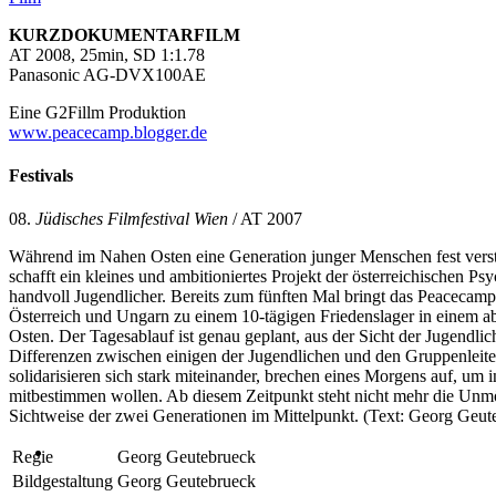
KURZDOKUMENTARFILM
AT 2008, 25min, SD 1:1.78
Panasonic AG-DVX100AE
Eine G2Fillm Produktion
www.peacecamp.blogger.de
Festivals
08.
Jüdisches Filmfestival Wien
/ AT 2007
Während im Nahen Osten eine Generation junger Menschen fest verstric
schafft ein kleines und ambitioniertes Projekt der österreichischen
handvoll Jugendlicher. Bereits zum fünften Mal bringt das Peacecamp 
Österreich und Ungarn zu einem 10-tägigen Friedenslager in einem 
Osten. Der Tagesablauf ist genau geplant, aus der Sicht der Jugendli
Differenzen zwischen einigen der Jugendlichen und den Gruppenleite
solidarisieren sich stark miteinander, brechen eines Morgens auf, um 
mitbestimmen wollen. Ab diesem Zeitpunkt steht nicht mehr die Unmö
Sichtweise der zwei Generationen im Mittelpunkt. (Text: Georg Geut
Regie
Georg Geutebrueck
Bildgestaltung
Georg Geutebrueck